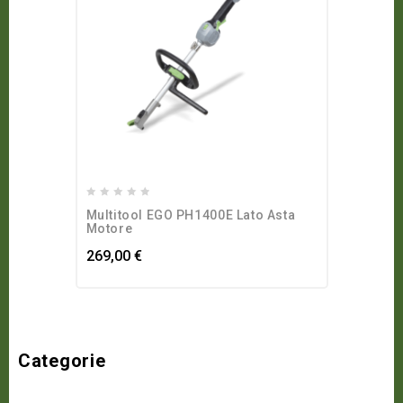
0
Multitool EGO PH1400E Lato Asta
out
Motore
of
269,00
€
5
Categorie