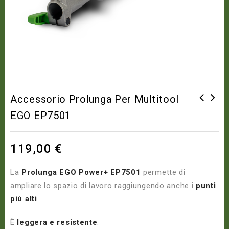
Accessorio Prolunga Per Multitool
EGO EP7501
Accessorio Potatura Multitool
Accessorio Tagliasiepi
EGO PSA1000E
Multitool EGO HTA2000
119,00
€
La
Prolunga EGO Power+ EP7501
permette di
ampliare lo spazio di lavoro raggiungendo anche i
punti
più alti
.
È
leggera e resistente
.