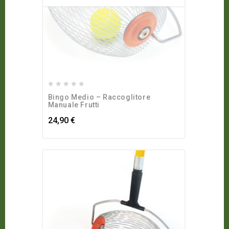
0
Bingo Medio – Raccoglitore
out
Manuale Frutti
of
24,90
€
5