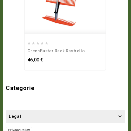
0
GreenBuster Rack Rastrello
out
of
46,00
€
5
Categorie
Legal
Privacy Policy