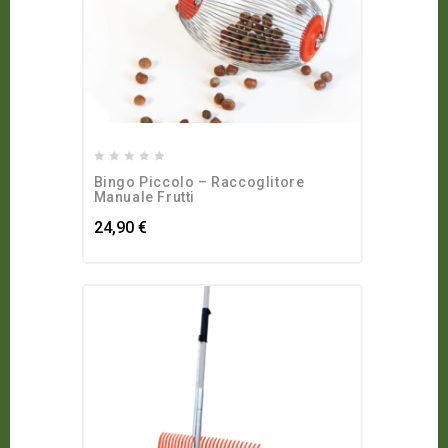
0
Bingo Piccolo – Raccoglitore
out
Manuale Frutti
of
24,90
€
5