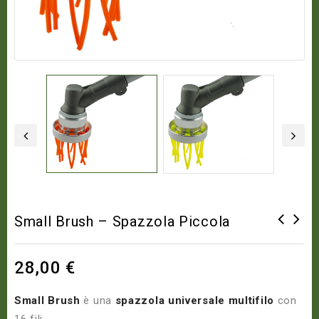
Small Brush – Spazzola Piccola
Spazzola per decespugliatore Ø
170mm
28,00
€
Small
Brush
è una
spazzola
universale
multifilo
con
16 fili.