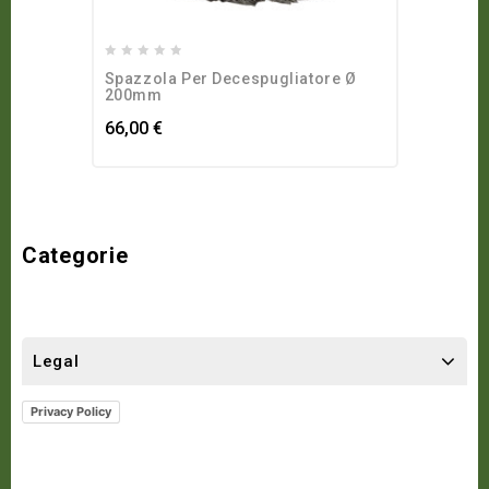
0
Spazzola Per Decespugliatore Ø
out
200mm
of
66,00
€
5
Categorie
Legal
Privacy Policy